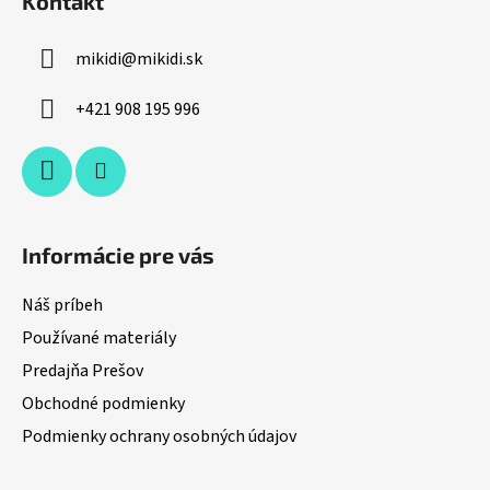
Kontakt
e
p
e
p
ä
r
mikidi
@
mikidi.sk
t
v
i
k
+421 908 195 996
e
y
v
ý
p
i
s
Informácie pre vás
u
Náš príbeh
Používané materiály
Predajňa Prešov
Obchodné podmienky
Podmienky ochrany osobných údajov