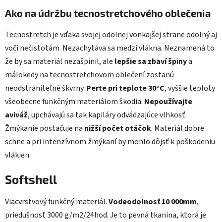
Ako na údržbu tecnostretchového oblečenia
Tecnostretch je vďaka svojej odolnej vonkajšej strane odolný aj
voči nečistotám. Nezachytáva sa medzi vlákna. Neznamená to
že by sa materiál nezašpinil, ale
lepšie sa zbaví špiny
a
málokedy na tecnostretchovom oblečení zostanú
neodstrániteľné škvrny.
Perte pri teplote 30°C
, vyššie teploty
všeobecne funkčným materiálom škodia.
Nepoužívajte
aviváž
, upchávajú sa tak kapiláry odvádzajúce vlhkosť.
Žmýkanie postačuje na
nižší počet otáčok
. Materiál dobre
schne a pri intenzívnom žmýkaní by mohlo dôjsť k poškodeniu
vlákien.
Softshell
Viacvrstvový funkčný materiál.
Vodeodolnosť 10 000mm
,
priedušnosť 3000 g/m2/24hod. Je to pevná tkanina, ktorá je