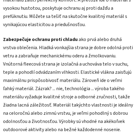
vysokou hustotou, poskytuje ochranu aj proti dažďu a
prefúknutiu. Môžete sa tešiť na skutočne kvalitný materiál s
vynikajúcou elasticitou a priedušnosťou.
Zabezpečuje ochranu proti chladu
ako prvá alebo druhá
vrstva oblečenia. Hladká vonkajšia strana je dobre odolná proti
vetru a zabraňuje mechanickému oderu a žmolkovaniu.
Vnútorná fleecová strana je izolačná a uchováva telo v suchu,
teple a pohodlí odvádzaním vlhkosti. Elastické vlákna zaisťujú
maximálnu prispôsobivosť materiálu. Zároveň ide o veľmi
ľahký materiál. Zázrak? ... nie, technológia ... výroba takého
materiálu vyžaduje kvalitné stroje a odborné zručnosti, takže
žiadna lacná záležitosť. Materiál takýchto vlastnosti je ideálny
na celoročnú alebo zimnú vrstvu, je veľmi pohodlný s dobrou
odolnosťou a životnosťou. Výrobky sú vhodné na akékoľvek
outdoorové aktivity alebo na bežné každodenné nosenie.