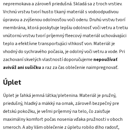
nepremokava a zároveň priedušná. Skladá sa z troch vrstiev.
Vrchnú vrstvu tvorí husto tkaný materiál s vodoodpudivou
úpravou a zvýšenou odolnosťou voči oderu. Druhú vrstvu tvorí
membrána, ktorá poskytuje lepšiu odolnosť voči vetru a tretiu
vnútornú vrstvu tvorí príjemný fleecový materiál uchovávajúci
teplo a efektívne transportujúci vlhkosť von. Materiál je
vhodný do sychravého počasia, je odolný voči vetru a vode. Pri
zachovaní skvelých vlastností doporučujeme
nepoužívať
aviváž ani sušičku
a raz za čas oblečenie naimpregnovať.
Úplet
Úplet je ľahká jemná látka/pletenina. Materiál je pružný,
priedušný, hladký a mäkký na omak, zároveň bezpečný pre
detskú pokožku, je veľmi príjemný na telo, čo zaisťuje
maximálny komfort počas nosenia vďaka pružnosti v oboch
smeroch. A aby Vám oblečenie z úpletu robilo dlho radosť,