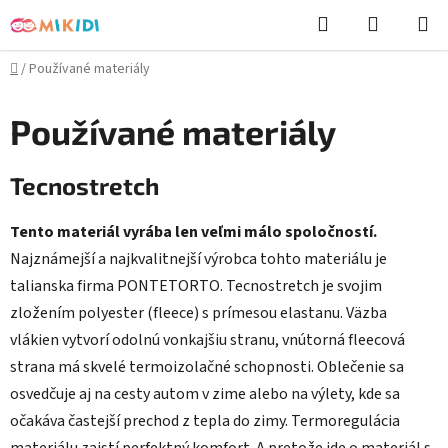
Prejsť
Hľadať
NÁKUP
na
KOŠÍK
obsah
Domov
/
Používané materiály
Používané materiály
Tecnostretch
Tento materiál vyrába len veľmi málo spoločností.
Najznámejší a najkvalitnejší výrobca tohto materiálu je
talianska firma PONTETORTO. Tecnostretch je svojim
zložením polyester (fleece) s prímesou elastanu. Väzba
vlákien vytvorí odolnú vonkajšiu stranu, vnútorná fleecová
strana má skvelé termoizolačné schopnosti. Oblečenie sa
osvedčuje aj na cesty autom v zime alebo na výlety, kde sa
očakáva častejší prechod z tepla do zimy. Termoregulácia
materiálu zaistí perfektný komfort. A pretože ide o materiál s