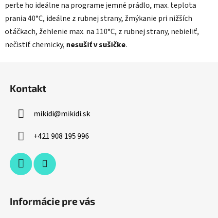
perte ho ideálne na programe jemné prádlo, max. teplota
prania 40°C, ideálne z rubnej strany, žmýkanie pri nižších
otáčkach, žehlenie max. na 110°C, z rubnej strany, nebieliť,
nečistiť chemicky,
nesušiť v sušičke
.
Z
á
Kontakt
p
ä
mikidi
@
mikidi.sk
t
i
+421 908 195 996
e
Informácie pre vás