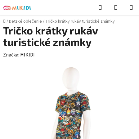
Prejsť
Hľadať
NÁKUP
na
KOŠÍK
obsah
Domov
/
Detské oblečenie
/
Tričko krátky rukáv turistické známky
Tričko krátky rukáv
turistické známky
Značka:
MIKIDI