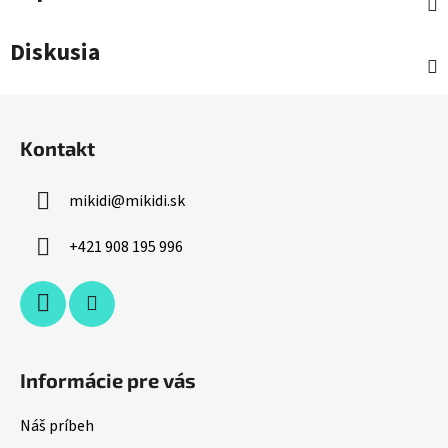
Diskusia
Z
á
Kontakt
p
ä
mikidi
@
mikidi.sk
t
i
+421 908 195 996
e
Informácie pre vás
Náš príbeh