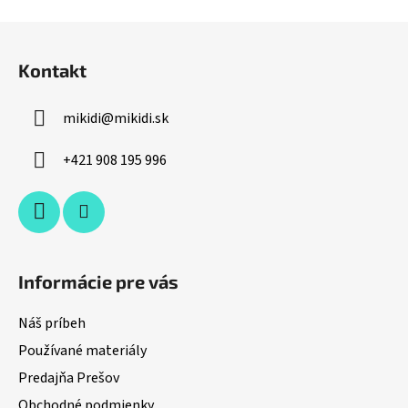
u
Z
á
Kontakt
p
ä
mikidi
@
mikidi.sk
t
i
+421 908 195 996
e
Informácie pre vás
Náš príbeh
Používané materiály
Predajňa Prešov
Obchodné podmienky