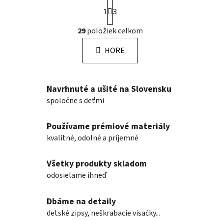
S
1
3
t
r
O
29
položiek celkom
á
v
n
l
k
HORE
á
o
d
v
a
a
n
c
Navrhnuté a ušité na Slovensku
i
i
spoločne s deťmi
e
e
p
Používame prémiové materiály
r
kvalitné, odolné a príjemné
v
k
y
Všetky produkty skladom
v
odosielame ihneď
ý
p
Dbáme na detaily
i
detské zipsy, neškrabacie visačky...
s