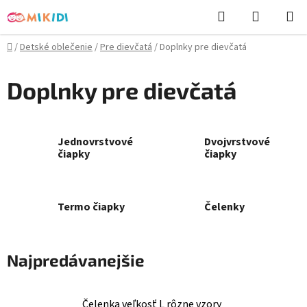
Prejsť
Hľadať
NÁKUP
na
KOŠÍK
obsah
Domov
/
Detské oblečenie
/
Pre dievčatá
/
Doplnky pre dievčatá
Doplnky pre dievčatá
Jednovrstvové
Dvojvrstvové
čiapky
čiapky
Termo čiapky
Čelenky
Najpredávanejšie
Čelenka veľkosť L rôzne vzory