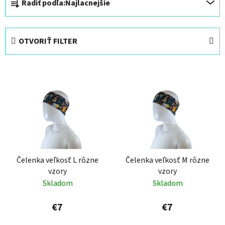
Radiť podľa:
Najlacnejšie
a
d
e
OTVORIŤ FILTER
n
i
V
e
ý
p
p
r
i
o
s
d
p
u
r
k
Čelenka veľkosť L rôzne
Čelenka veľkosť M rôzne
o
t
vzory
vzory
d
o
Skladom
Skladom
u
v
k
€7
€7
t