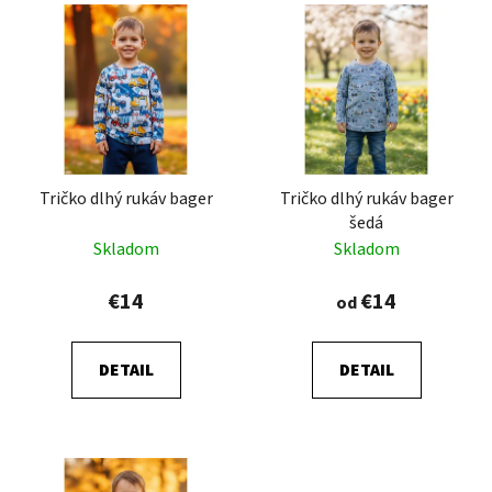
V
e
ý
p
p
r
i
o
s
d
p
u
r
k
Tričko dlhý rukáv bager
Tričko dlhý rukáv bager
o
t
šedá
d
o
Skladom
Skladom
u
v
k
€14
€14
od
t
o
DETAIL
DETAIL
v