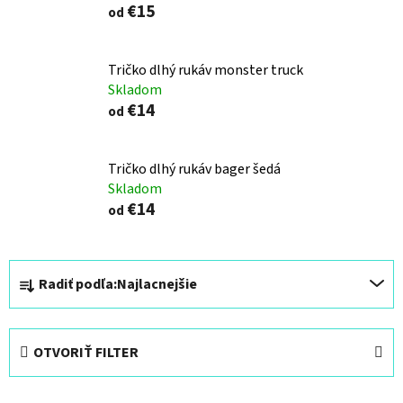
€15
od
Tričko dlhý rukáv monster truck
Skladom
€14
od
Tričko dlhý rukáv bager šedá
Skladom
€14
od
R
Radiť podľa:
Najlacnejšie
a
d
e
OTVORIŤ FILTER
n
i