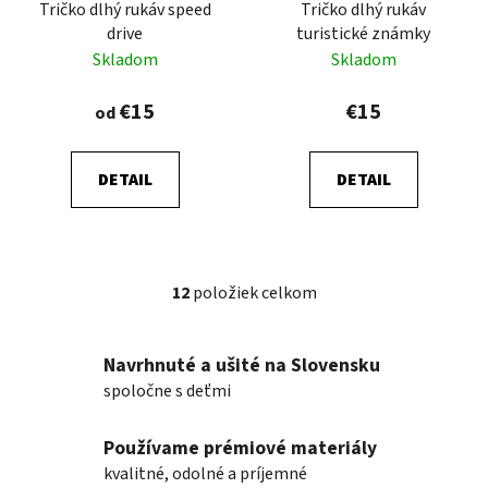
Tričko dlhý rukáv speed
Tričko dlhý rukáv
drive
turistické známky
Skladom
Skladom
€15
€15
od
DETAIL
DETAIL
12
položiek celkom
O
v
l
Navrhnuté a ušité na Slovensku
á
spoločne s deťmi
d
a
Používame prémiové materiály
c
i
kvalitné, odolné a príjemné