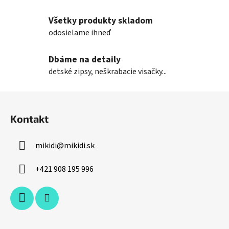
e
p
Všetky produkty skladom
r
odosielame ihneď
v
k
Dbáme na detaily
y
v
detské zipsy, neškrabacie visačky...
ý
p
Z
i
á
s
Kontakt
p
u
ä
mikidi
@
mikidi.sk
t
i
+421 908 195 996
e