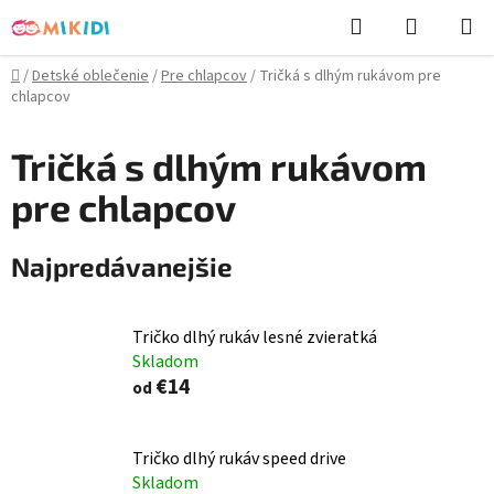
Prejsť
Hľadať
NÁKUP
na
KOŠÍK
obsah
Domov
/
Detské oblečenie
/
Pre chlapcov
/
Tričká s dlhým rukávom pre
chlapcov
Tričká s dlhým rukávom
pre chlapcov
Najpredávanejšie
Tričko dlhý rukáv lesné zvieratká
Skladom
€14
od
Tričko dlhý rukáv speed drive
Skladom