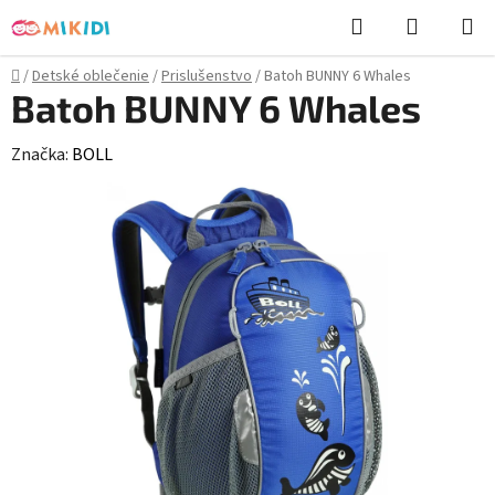
Prejsť
Hľadať
NÁKUP
na
KOŠÍK
obsah
Domov
/
Detské oblečenie
/
Prislušenstvo
/
Batoh BUNNY 6 Whales
Batoh BUNNY 6 Whales
Značka:
BOLL