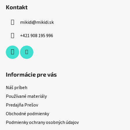
á
Kontakt
p
ä
mikidi
@
mikidi.sk
t
i
+421 908 195 996
e
Informácie pre vás
Náš príbeh
Používané materiály
Predajňa Prešov
Obchodné podmienky
Podmienky ochrany osobných údajov