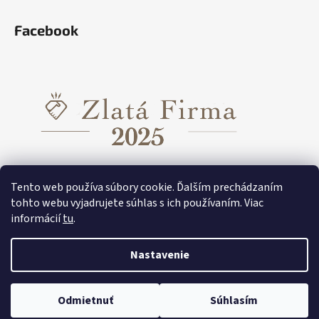
Facebook
Tento web používa súbory cookie. Ďalším prechádzaním
tohto webu vyjadrujete súhlas s ich používaním. Viac
informácií
tu
.
Funkčné oblečenie pre dievčatá
Funkčné oblečenie pre chlapcov
Funkčné oblečenie Tecnostretch
Nastavenie
Odmietnuť
Súhlasím
Vytvoril Shoptet
Nakúpte nad 70€ a dopravu máte na nás :)