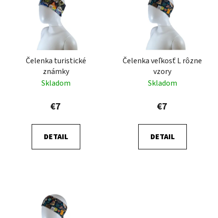
p
r
i
o
s
d
p
u
r
k
Čelenka turistické
Čelenka veľkosť L rôzne
o
t
známky
vzory
d
o
Skladom
Skladom
u
v
k
€7
€7
t
o
DETAIL
DETAIL
v