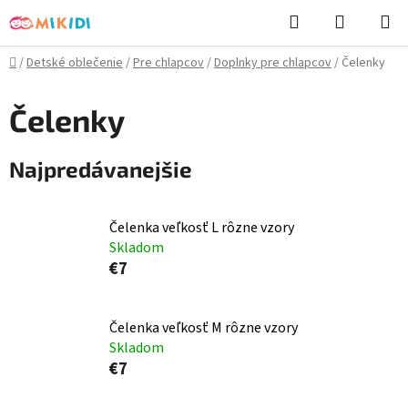
Prejsť
Hľadať
NÁKUP
na
KOŠÍK
obsah
Domov
/
Detské oblečenie
/
Pre chlapcov
/
Doplnky pre chlapcov
/
Čelenky
Čelenky
Najpredávanejšie
Čelenka veľkosť L rôzne vzory
Skladom
€7
Čelenka veľkosť M rôzne vzory
Skladom
€7