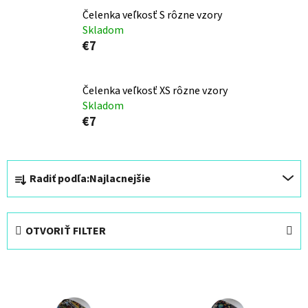
Čelenka veľkosť S rôzne vzory
Skladom
€7
Čelenka veľkosť XS rôzne vzory
Skladom
€7
R
Radiť podľa:
Najlacnejšie
a
d
e
OTVORIŤ FILTER
n
i
V
e
ý
p