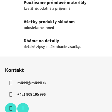
Používame prémiové materiály
c
i
kvalitné, odolné a príjemné
e
p
Všetky produkty skladom
r
odosielame ihneď
v
k
Dbáme na detaily
y
v
detské zipsy, neškrabacie visačky...
ý
p
Z
i
á
s
Kontakt
p
u
ä
mikidi
@
mikidi.sk
t
i
+421 908 195 996
e