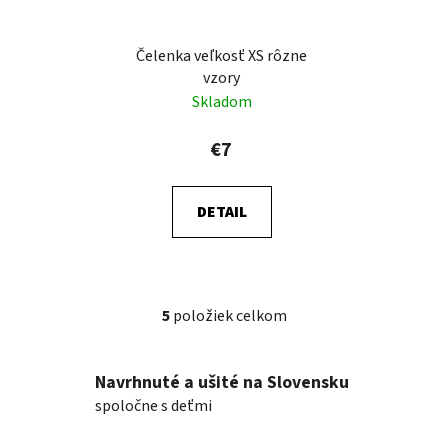
Čelenka veľkosť XS rôzne
vzory
Skladom
€7
DETAIL
5
položiek celkom
O
v
l
Navrhnuté a ušité na Slovensku
á
spoločne s deťmi
d
a