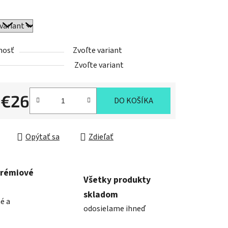
nosť
Zvoľte variant
Zvoľte variant
d
€26
DO KOŠÍKA
ková cena:
Opýtať sa
Zdieľať
prémiové
Všetky produkty
skladom
é a
odosielame ihneď