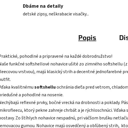
Dbáme na detaily
detské zipsy, neškrabacie visačky...
Popis
Di
Praktické, pohodlné a pripravené na každé dobrodružstvo!
Naše f
unkčné softshellové nohavice ušité zo zimného softshellu (z
fleecovou vrstvou),
majú klasický strih a decentné jednofarebné pr
outfit.
Vďaka kvalitnému
softshellu
ochránia dieťa pred vetrom, chladom
priedušné a pohodlné na nosenie.
Nechýbajú reflexné prvky, bočné vrecká na drobnosti a poklady. Pá
mikrofleecu, ktorý pekne zahreje chrbát a je rýchloschnúci. Vďaka 
postavy. Zo štíhlych nohavice nespadnú, pri väčšom brušku netlač
lemovacou gumou. Nohavice majú osvedčený a obľúbený strih, kto