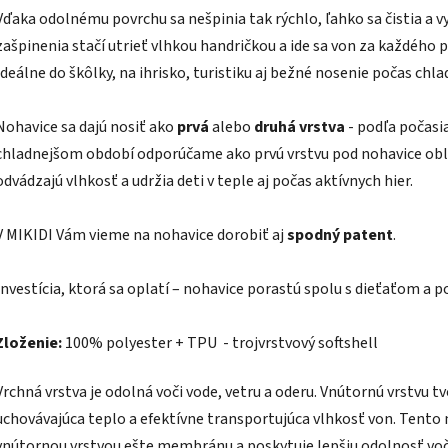
Vďaka odolnému povrchu sa nešpinia tak rýchlo, ľahko sa čistia a vy
zašpinenia stačí utrieť vlhkou handričkou a ide sa von za každého p
Ideálne do škôlky, na ihrisko, turistiku aj bežné nosenie počas chla
Nohavice sa dajú nosiť ako
prvá
alebo
druhá vrstva
- podľa počasi
chladnejšom období odporúčame ako prvú vrstvu pod nohavice obli
odvádzajú vlhkosť a udržia deti v teple aj počas aktívnych hier.
V MIKIDI Vám vieme na nohavice dorobiť aj
spodný patent
.
Investícia, ktorá sa oplatí – nohavice porastú spolu s dieťaťom a p
Zloženie:
100% polyester + TPU - trojvrstvový softshell
Vrchná vrstva je odolná voči vode, vetru a oderu. Vnútornú vrstvu t
uchovávajúca teplo a efektívne transportujúca vlhkosť von. Tento
vnútornou vrstvou ešte membránu a poskytuje lepšiu odolnosť voči v