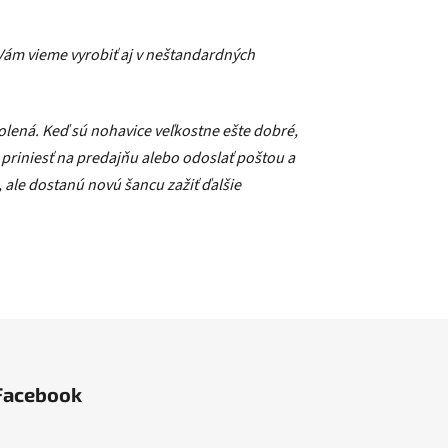
Vám vieme vyrobiť aj v neštandardných
kolená. Keď sú nohavice veľkostne ešte dobré,
 priniesť na predajňu alebo odoslať poštou a
ale dostanú novú šancu zažiť ďalšie
Facebook