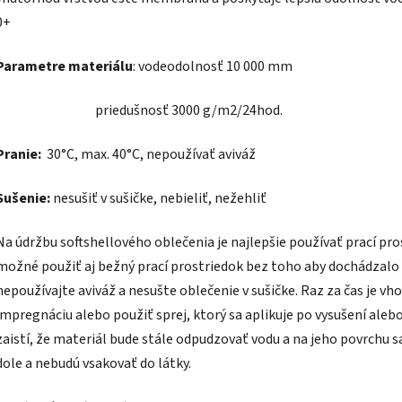
0+
Parametre
materiálu
:
vodeodolnosť 10 000 mm
priedušnosť 3000 g/m2/24hod.
Pranie:
30°C, max. 40°C, nepoužívať aviváž
Sušenie:
nesušiť v sušičke, nebieliť, nežehliť
Na údržbu softshellového oblečenia je najlepšie používať prací pro
možné použiť aj bežný prací prostriedok bez toho aby dochádzalo k
nepoužívajte aviváž a nesušte oblečenie v sušičke. Raz za čas je v
impregnáciu alebo použiť sprej, ktorý sa aplikuje po vysušení ale
zaistí, že materiál bude stále odpudzovať vodu a na jeho povrchu 
dole a nebudú vsakovať do látky.