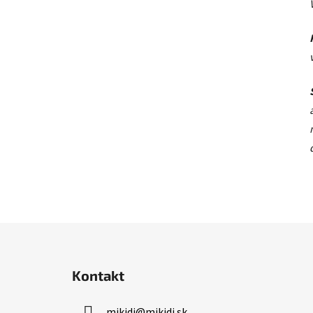
Z
á
Kontakt
p
ä
mikidi
@
mikidi.sk