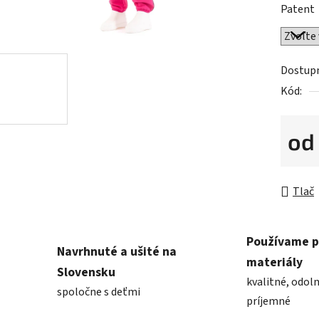
Patent
Dostup
Kód:
o
Jednot
Tlač
Používame 
Navrhnuté a ušité na
materiály
Slovensku
kvalitné, odoln
spoločne s deťmi
príjemné