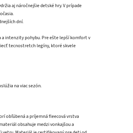
držia aj náročnejšie detské hry.
V prípade
očasia.
dnejších dní.
a a intenzity pohybu. Pre ešte lepší komfort v
ecť tecnostretch legíny, ktoré skvele
oslúžia na viac sezón.
vorí obľúbená a príjemná fleecová vrstva
 materiál obsahuje medzi vonkajšou a
etru. Materiál je certifikovaný pre deti od