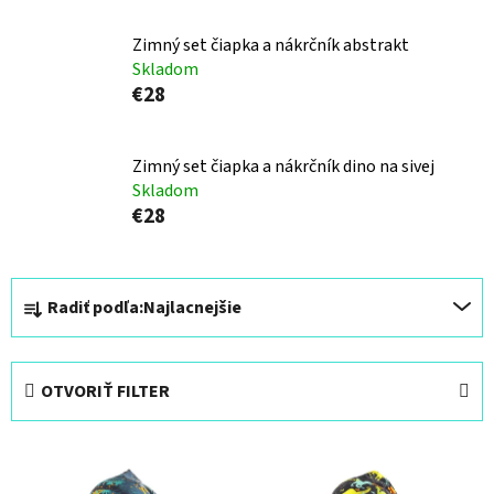
Zimný set čiapka a nákrčník abstrakt
Skladom
€28
Zimný set čiapka a nákrčník dino na sivej
Skladom
€28
R
Radiť podľa:
Najlacnejšie
a
d
e
OTVORIŤ FILTER
n
i
V
e
ý
p