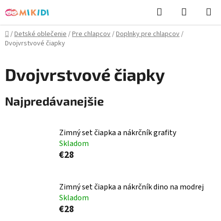
Prejsť
Hľadať
NÁKUP
na
KOŠÍK
obsah
Domov
/
Detské oblečenie
/
Pre chlapcov
/
Doplnky pre chlapcov
/
Dvojvrstvové čiapky
Dvojvrstvové čiapky
Najpredávanejšie
Zimný set čiapka a nákrčník grafity
Skladom
€28
Zimný set čiapka a nákrčník dino na modrej
Skladom
€28