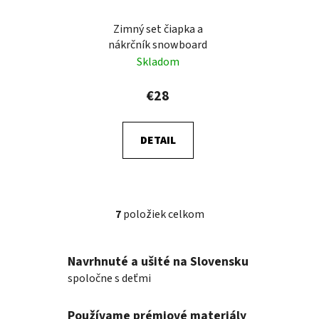
Zimný set čiapka a
nákrčník snowboard
Skladom
€28
DETAIL
7
položiek celkom
O
v
l
Navrhnuté a ušité na Slovensku
á
spoločne s deťmi
d
a
Používame prémiové materiály
c