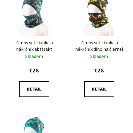
p
r
i
o
s
d
p
u
r
k
Zimný set čiapka a
Zimný set čiapka a
o
t
nákrčník abstrakt
nákrčník dino na čiernej
d
o
Skladom
Skladom
u
v
k
€28
€28
t
o
DETAIL
DETAIL
v