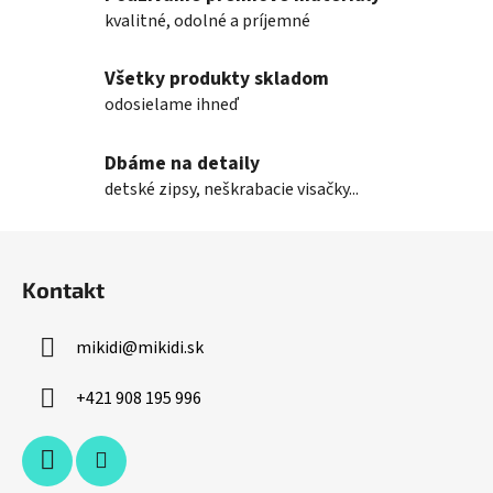
i
kvalitné, odolné a príjemné
e
p
Všetky produkty skladom
r
odosielame ihneď
v
k
Dbáme na detaily
y
v
detské zipsy, neškrabacie visačky...
ý
p
Z
i
á
s
Kontakt
p
u
ä
mikidi
@
mikidi.sk
t
i
+421 908 195 996
e