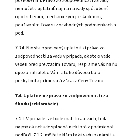
poškodením. Právo zo zodpovednosti za vady
nemôžete uplatniť najmä na vady spôsobené
opotrebením, mechanickým poškodením,
používaním Tovaru v nevhodných podmienkach a
pod.
7.3.4. Nie ste oprávnený uplatniť si právo zo
zodpovednosti za vadu v prípade, ak ste o vade
vedeli pred prevzatím Tovaru, resp. sme Vás na ňu
upozornili alebo Vám z toho dôvodu bola
poskytnutá primeraná zľava z Ceny Tovaru.
7.4. Uplatnenie práva zo zodpovednosti za
škodu (reklamácie)
7.4.1. V prípade, že bude mať Tovar vadu, teda
najmä ak nebude splnená niektorá z podmienok
podľa čl. 7.1.2, môžete Nám takú vadu oznámiť a