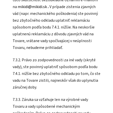
na
mikidi@mikidi.sk
.
V prípade zistenia zjavných
vád (napr. mechanického poškodenia) ste povinný
bez zbytočného odkladu uplatniť reklamáciu
spôsobom podľa bodu 7.4.1. nižšie. Na neskoršie
uplatnenú reklamáciu z dôvodu zjavných vád na
Tovare, vrátane vady spočívajúcej v neúplnosti
Tovaru, nebudeme prihliadať.
7.3.2. Právo zo zodpovednosti za iné vady (skryté
vady), ste povinný uplatniť spôsobom podľa bodu
7.4.1. nižšie bez zbytočného odkladu po tom, čo ste
vadu na Tovare zistili, najneskôr však do uplynutia
záručnej doby.
7.3.3. Záruka sa vzťahuje len na výrobné vady
Tovaru a vady spôsobené mechanickým