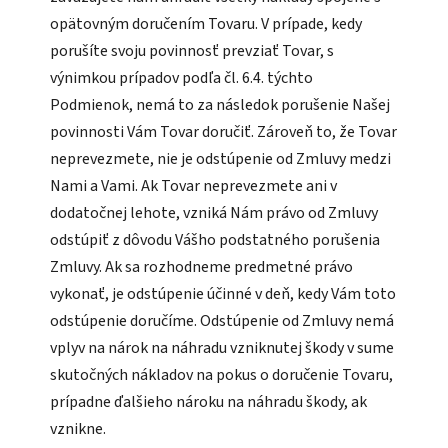
opätovným doručením Tovaru. V prípade, kedy
porušíte svoju povinnosť prevziať Tovar, s
výnimkou prípadov podľa čl. 6.4. týchto
Podmienok, nemá to za následok porušenie Našej
povinnosti Vám Tovar doručiť. Zároveň to, že Tovar
neprevezmete, nie je odstúpenie od Zmluvy medzi
Nami a Vami. Ak Tovar neprevezmete ani v
dodatočnej lehote, vzniká Nám právo od Zmluvy
odstúpiť z dôvodu Vášho podstatného porušenia
Zmluvy. Ak sa rozhodneme predmetné právo
vykonať, je odstúpenie účinné v deň, kedy Vám toto
odstúpenie doručíme. Odstúpenie od Zmluvy nemá
vplyv na nárok na náhradu vzniknutej škody v sume
skutočných nákladov na pokus o doručenie Tovaru,
prípadne ďalšieho nároku na náhradu škody, ak
vznikne.