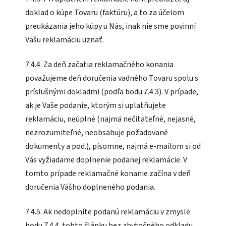
doklad o kúpe Tovaru (faktúru), a to za účelom
preukázania jeho kúpy u Nás, inak nie sme povinní
Vašu reklamáciu uznať.
7.4.4. Za deň začatia reklamačného konania
považujeme deň doručenia vadného Tovaru spolu s
príslušnými dokladmi (podľa bodu 7.4.3). V prípade,
ak je Vaše podanie, ktorým si uplatňujete
reklamáciu, neúplné (najmä nečitateľné, nejasné,
nezrozumiteľné, neobsahuje požadované
dokumenty a pod.), písomne, najmä e-mailom si od
Vás vyžiadame doplnenie podanej reklamácie. V
tomto prípade reklamačné konanie začína v deň
doručenia Vášho doplneného podania.
7.4.5. Ak nedoplníte podanú reklamáciu v zmysle
bodu 7.4.4. tohto článku bez zbytočného odkladu,