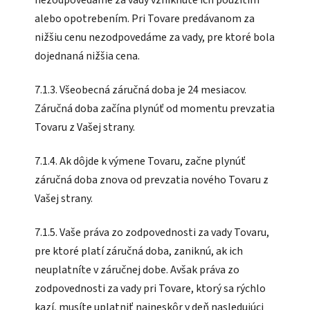
alebo opotrebením. Pri Tovare predávanom za
nižšiu cenu nezodpovedáme za vady, pre ktoré bola
dojednaná nižšia cena.
7.1.3. Všeobecná záručná doba je 24 mesiacov.
Záručná doba začína plynúť od momentu prevzatia
Tovaru z Vašej strany.
7.1.4. Ak dôjde k výmene Tovaru, začne plynúť
záručná doba znova od prevzatia nového Tovaru z
Vašej strany.
7.1.5. Vaše práva zo zodpovednosti za vady Tovaru,
pre ktoré platí záručná doba, zaniknú, ak ich
neuplatníte v záručnej dobe. Avšak práva zo
zodpovednosti za vady pri Tovare, ktorý sa rýchlo
kazí, musíte uplatniť najneskôr v deň nasledujúci