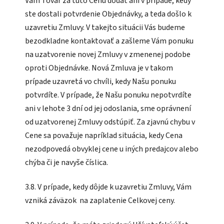
Vám Tovar za túto Cenu dodať ani v prípade, kedy
ste dostali potvrdenie Objednávky, a teda došlo k
uzavretiu Zmluvy. V takejto situácii Vás budeme
bezodkladne kontaktovať a zašleme Vám ponuku
na uzatvorenie novej Zmluvy v zmenenej podobe
oproti Objednávke. Nová Zmluva je v takom
prípade uzavretá vo chvíli, kedy Našu ponuku
potvrdíte. V prípade, že Našu ponuku nepotvrdíte
ani v lehote 3 dní od jej odoslania, sme oprávnení
od uzatvorenej Zmluvy odstúpiť. Za zjavnú chybu v
Cene sa považuje napríklad situácia, kedy Cena
nezodpovedá obvyklej cene u iných predajcov alebo
chýba či je navyše číslica.
3.8. V prípade, kedy dôjde k uzavretiu Zmluvy, Vám
vzniká záväzok na zaplatenie Celkovej ceny.