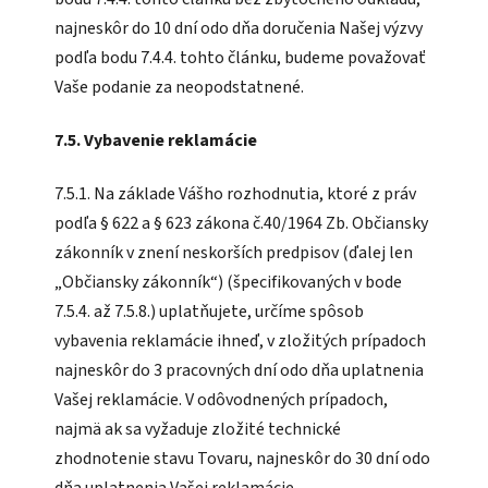
najneskôr do 10 dní odo dňa doručenia Našej výzvy
podľa bodu 7.4.4. tohto článku, budeme považovať
Vaše podanie za neopodstatnené.
7.5. Vybavenie reklamácie
7.5.1. Na základe Vášho rozhodnutia, ktoré z práv
podľa § 622 a § 623 zákona č.40/1964 Zb. Občiansky
zákonník v znení neskorších predpisov (ďalej len
„Občiansky zákonník“) (špecifikovaných v bode
7.5.4. až 7.5.8.) uplatňujete, určíme spôsob
vybavenia reklamácie ihneď, v zložitých prípadoch
najneskôr do 3 pracovných dní odo dňa uplatnenia
Vašej reklamácie. V odôvodnených prípadoch,
najmä ak sa vyžaduje zložité technické
zhodnotenie stavu Tovaru, najneskôr do 30 dní odo
dňa uplatnenia Vašej reklamácie.