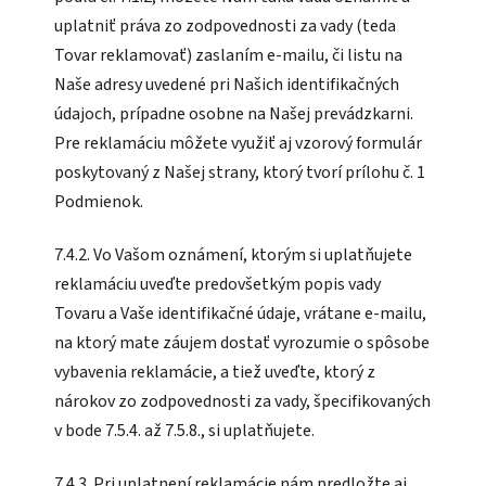
uplatniť práva zo zodpovednosti za vady (teda
Tovar reklamovať) zaslaním e-mailu, či listu na
Naše adresy uvedené pri Našich identifikačných
údajoch, prípadne osobne na Našej prevádzkarni.
Pre reklamáciu môžete využiť aj vzorový formulár
poskytovaný z Našej strany, ktorý tvorí prílohu č. 1
Podmienok.
7.4.2. Vo Vašom oznámení, ktorým si uplatňujete
reklamáciu uveďte predovšetkým popis vady
Tovaru a Vaše identifikačné údaje, vrátane e-mailu,
na ktorý mate záujem dostať vyrozumie o spôsobe
vybavenia reklamácie, a tiež uveďte, ktorý z
nárokov zo zodpovednosti za vady, špecifikovaných
v bode 7.5.4. až 7.5.8., si uplatňujete.
7.4.3. Pri uplatnení reklamácie nám predložte aj