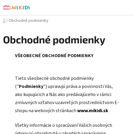
Prejsť
na
obsah
Domov
/
Obchodné podmienky
Obchodné podmienky
VŠEOBECNÉ OBCHODNÉ PODMIENKY
Tieto všeobecné obchodné podmienky
("
Podmienky
") upravujú práva a povinnosti Vás,
ako kupujúcich a Nás ako predávajúceho v rámci
zmluvných vzťahov uzavretých prostredníctvom E-
shopu na webových stránkach
www.mikidi.sk
.
Všetky informácie o spracúvaní Vašich osobných
údajov sú obsiahnuté v zásadách spracúvania