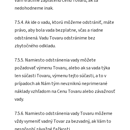
Vám vrátime zaplatenú Cenu Tovaru, ak sa
nedohodneme inak.
7.5.4. Ak ide o vadu, ktorú môžeme odstrániť, máte
právo, aby bola vada bezplatne, včas a riadne
odstránená. Vadu Tovaru odstránime bez
zbytočného odkladu.
7.5.5. Namiesto odstránenia vady môžete
požadovať výmenu Tovaru, alebo ak sa vada týka
len súčasti Tovaru, výmenu tejto súčasti, a to v
prípadoch ak Nám tým nevzniknú neprimerané
náklady vzhľadom na Cenu Tovaru alebo závažnosť
vady.
7.5.6. Namiesto odstránenia vady Tovaru môžeme
vždy vymeniť vadný Tovar za bezvadný, ak Vám to
nespôsobí závažné ťažkosti.