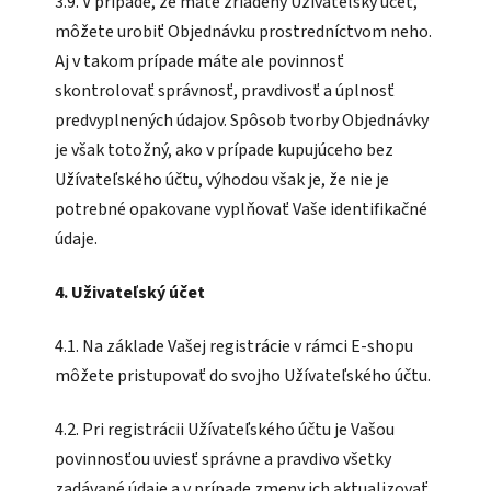
3.9. V prípade, že máte zriadený Užívateľský účet,
môžete urobiť Objednávku prostredníctvom neho.
Aj v takom prípade máte ale povinnosť
skontrolovať správnosť, pravdivosť a úplnosť
predvyplnených údajov. Spôsob tvorby Objednávky
je však totožný, ako v prípade kupujúceho bez
Užívateľského účtu, výhodou však je, že nie je
potrebné opakovane vyplňovať Vaše identifikačné
údaje.
4. Uživateľský účet
4.1. Na základe Vašej registrácie v rámci E-shopu
môžete pristupovať do svojho Užívateľského účtu.
4.2. Pri registrácii Užívateľského účtu je Vašou
povinnosťou uviesť správne a pravdivo všetky
zadávané údaje a v prípade zmeny ich aktualizovať.