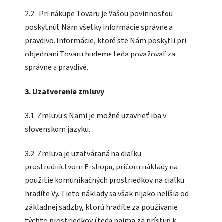
2.2. Pri nákupe Tovaru je Vašou povinnosťou
poskytnúť Nám všetky informácie správne a
pravdivo. Informácie, ktoré ste Nám poskytli pri
objednaní Tovaru budeme teda považovať za
správne a pravdivé.
3. Uzatvorenie zmluvy
3.1. Zmluvu s Nami je možné uzavrieť iba v
slovenskom jazyku.
3.2. Zmluva je uzatváraná na diaľku
prostredníctvom E-shopu, pričom náklady na
použitie komunikačných prostriedkov na diaľku
hradíte Vy. Tieto náklady sa však nijako nelíšia od
základnej sadzby, ktorú hradíte za používanie
týchto prostriedkov (teda najmä za prístup k