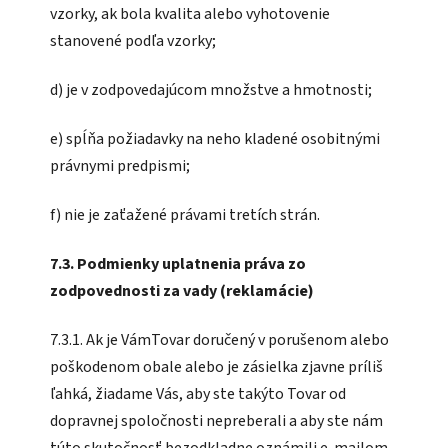
vzorky, ak bola kvalita alebo vyhotovenie
stanovené podľa vzorky;
d) je v zodpovedajúcom množstve a hmotnosti;
e) spĺňa požiadavky na neho kladené osobitnými
právnymi predpismi;
f) nie je zaťažené právami tretích strán.
7.3. Podmienky uplatnenia práva zo
zodpovednosti za vady (reklamácie)
7.3.1. Ak je VámTovar doručený v porušenom alebo
poškodenom obale alebo je zásielka zjavne príliš
ľahká, žiadame Vás, aby ste takýto Tovar od
dopravnej spoločnosti nepreberali a aby ste nám
túto skutočnosť bezodkladne oznámili e-mailom