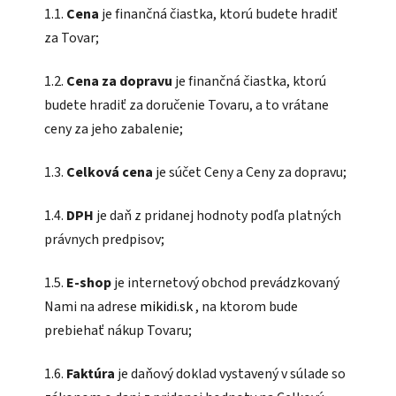
1.1.
Cena
je finančná čiastka, ktorú budete hradiť
za Tovar;
1.2.
Cena za dopravu
je finančná čiastka, ktorú
budete hradiť za doručenie Tovaru, a to vrátane
ceny za jeho zabalenie;
1.3.
Celková cena
je súčet Ceny a Ceny za dopravu;
1.4.
DPH
je daň z pridanej hodnoty podľa platných
právnych predpisov;
1.5.
E-shop
je internetový obchod prevádzkovaný
Nami na adrese
mikidi.sk
, na ktorom bude
prebiehať nákup Tovaru;
1.6.
Faktúra
je daňový doklad vystavený v súlade so