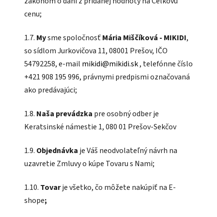
zákonom o dani z pridanej hodnoty na Celkovú
cenu;
1.7.
My
sme spoločnosť
Mária Miščíková - MIKIDI
,
so sídlom Jurkovičova 11, 08001 Prešov, IČO
54792258, e-mail
mikidi@mikidi.sk
, telefónne číslo
+421 908 195 996, právnymi predpismi označovaná
ako predávajúci;
1.8.
Naša prevádzka
pre osobný odber je
Keratsinské námestie 1, 080 01 Prešov-Sekčov
1.9.
Objednávka
je Váš neodvolateľný návrh na
uzavretie Zmluvy o kúpe Tovaru s Nami;
1.10.
Tovar
je všetko, čo môžete nakúpiť na E-
shope
;