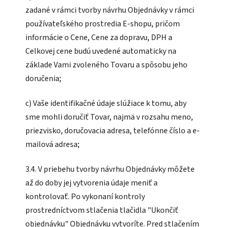
zadané v rámci tvorby návrhu Objednávky v rámci
používateľského prostredia E-shopu, pričom
informácie o Cene, Cene za dopravu, DPH a
Celkovej cene budú uvedené automaticky na
základe Vami zvoleného Tovaru a spôsobu jeho
doručenia;
c) Vaše identifikačné údaje slúžiace k tomu, aby
sme mohli doručiť Tovar, najmä v rozsahu meno,
priezvisko, doručovacia adresa, telefónne číslo a e-
mailová adresa;
3.4. V priebehu tvorby návrhu Objednávky môžete
až do doby jej vytvorenia údaje meniť a
kontrolovať. Po vykonaní kontroly
prostredníctvom stlačenia tlačidla "Ukončiť
objednávku" Objednávku vytvoríte. Pred stlačením