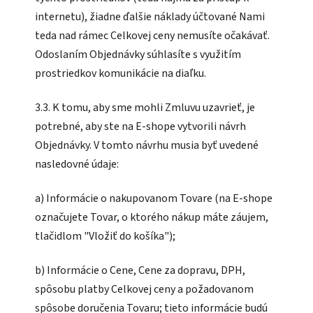
internetu), žiadne ďalšie náklady účtované Nami
teda nad rámec Celkovej ceny nemusíte očakávať.
Odoslaním Objednávky súhlasíte s využitím
prostriedkov komunikácie na diaľku.
3.3. K tomu, aby sme mohli Zmluvu uzavrieť, je
potrebné, aby ste na E-shope vytvorili návrh
Objednávky. V tomto návrhu musia byť uvedené
nasledovné údaje:
a) Informácie o nakupovanom Tovare (na E-shope
označujete Tovar, o ktorého nákup máte záujem,
tlačidlom "Vložiť do košíka");
b) Informácie o Cene, Cene za dopravu, DPH,
spôsobu platby Celkovej ceny a požadovanom
spôsobe doručenia Tovaru; tieto informácie budú