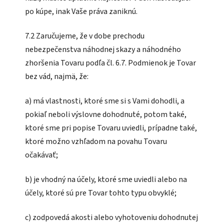
po kúpe, inak Vaše práva zaniknú.
7.2 Zaručujeme, že v dobe prechodu
nebezpečenstva náhodnej skazy a náhodného
zhoršenia Tovaru podľa čl. 6.7. Podmienok je Tovar
bez vád, najmä, že:
a) má vlastnosti, ktoré sme si s Vami dohodli, a
pokiaľ neboli výslovne dohodnuté, potom také,
ktoré sme pri popise Tovaru uviedli, prípadne také,
ktoré možno vzhľadom na povahu Tovaru
očakávať;
b) je vhodný na účely, ktoré sme uviedli alebo na
účely, ktoré sú pre Tovar tohto typu obvyklé;
c) zodpovedá akosti alebo vyhotoveniu dohodnutej