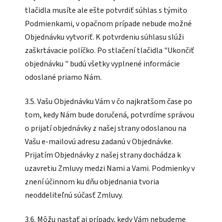
tlačidla musíte ale ešte potvrdiť súhlas s týmito
Podmienkami, v opačnom prípade nebude možné
Objednávku vytvoriť. K potvrdeniu súhlasu slúži
zaškrtávacie políčko. Po stlačení tlačidla "Ukončiť
objednávku " budú všetky vyplnené informácie
odoslané priamo Nám.
3.5. Vašu Objednávku Vám v čo najkratšom čase po
tom, kedy Nám bude doručená, potvrdíme správou
o prijatí objednávky z našej strany odoslanou na
Vašu e-mailovú adresu zadanú v Objednávke.
Prijatím Objednávky z našej strany dochádza k
uzavretiu Zmluvy medzi Nami a Vami. Podmienky v
znení účinnom ku dňu objednania tvoria
neoddeliteľnú súčasť Zmluvy.
3.6. Môžu nastať aj prípady, kedy Vám nebudeme