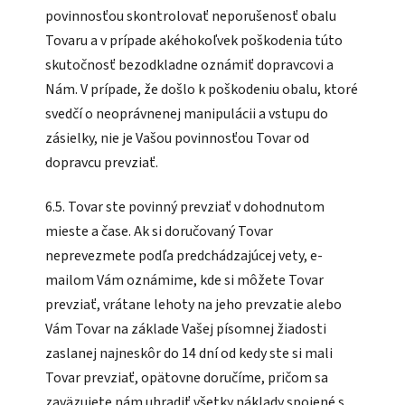
povinnosťou skontrolovať neporušenosť obalu
Tovaru a v prípade akéhokoľvek poškodenia túto
skutočnosť bezodkladne oznámiť dopravcovi a
Nám. V prípade, že došlo k poškodeniu obalu, ktoré
svedčí o neoprávnenej manipulácii a vstupu do
zásielky, nie je Vašou povinnosťou Tovar od
dopravcu prevziať.
6.5. Tovar ste povinný prevziať v dohodnutom
mieste a čase. Ak si doručovaný Tovar
neprevezmete podľa predchádzajúcej vety, e-
mailom Vám oznámime, kde si môžete Tovar
prevziať, vrátane lehoty na jeho prevzatie alebo
Vám Tovar na základe Vašej písomnej žiadosti
zaslanej najneskôr do 14 dní od kedy ste si mali
Tovar prevziať, opätovne doručíme, pričom sa
zaväzujete nám uhradiť všetky náklady spojené s