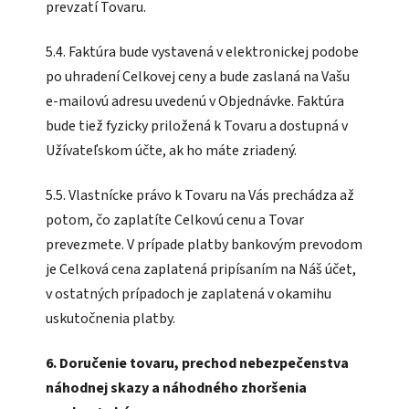
prevzatí Tovaru.
5.4. Faktúra bude vystavená v elektronickej podobe
po uhradení Celkovej ceny a bude zaslaná na Vašu
e-mailovú adresu uvedenú v Objednávke. Faktúra
bude tiež fyzicky priložená k Tovaru a dostupná v
Užívateľskom účte, ak ho máte zriadený.
5.5. Vlastnícke právo k Tovaru na Vás prechádza až
potom, čo zaplatíte Celkovú cenu a Tovar
prevezmete. V prípade platby bankovým prevodom
je Celková cena zaplatená pripísaním na Náš účet,
v ostatných prípadoch je zaplatená v okamihu
uskutočnenia platby.
6. Doručenie tovaru, prechod nebezpečenstva
náhodnej skazy a náhodného zhoršenia