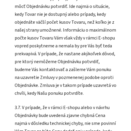
môcť Objednávku potvrdiť. Ide najmä o situácie,
kedy Tovar nie je dostupný alebo prípady, kedy
objednáte väčší počet kusov Tovaru, než koľko je z
našej strany umožnené. Informáciu o maximálnom
počte kusov Tovaru Vám však vždy v rámci E-shopu
vopred poskytneme a nemala by pre Vás byť teda
prekvapivá. V prípade, že nastane akýkoľvek dôvod,
pre ktorý nemôžeme Objednávku potvrdiť,
budeme Vás kontaktovať a zašleme Vám ponuku
na uzavretie Zmluvy v pozmenenej podobe oproti
Objednávke. Zmluva je v takom prípade uzavretá vo
chvíli, kedy Našu ponuku potvrdíte.
3.7. V prípade, že v rámci E-shopu alebo v návrhu
Objednávky bude uvedená zjavne chybná Cena
najmä v dôsledku technickej chyby, nie sme povinní