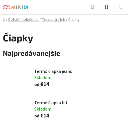
Prejsť
Hľadať
NÁKUP
na
KOŠÍK
obsah
Domov
/
Detské oblečenie
/
Tecnostretch
/
Čiapky
Čiapky
Najpredávanejšie
Termo čiapka jeans
Skladom
€14
od
Termo čiapka lili
Skladom
€14
od