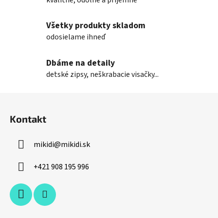
e
p
Všetky produkty skladom
r
odosielame ihneď
v
k
Dbáme na detaily
y
v
detské zipsy, neškrabacie visačky...
ý
p
Z
i
á
s
Kontakt
p
u
ä
mikidi
@
mikidi.sk
t
i
+421 908 195 996
e