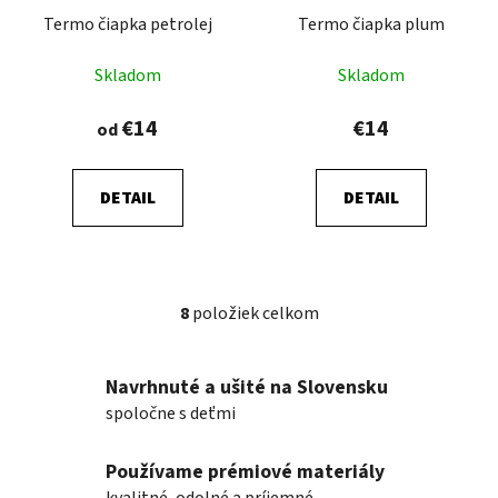
Termo čiapka petrolej
Termo čiapka plum
Skladom
Skladom
€14
€14
od
DETAIL
DETAIL
8
položiek celkom
O
v
l
Navrhnuté a ušité na Slovensku
á
spoločne s deťmi
d
a
Používame prémiové materiály
c
i
kvalitné, odolné a príjemné