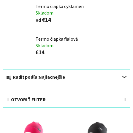
Termo čiapka cyklamen
Skladom
€14
od
Termo čiapka fialová
Skladom
€14
R
Radiť podľa:
Najlacnejšie
a
d
e
OTVORIŤ FILTER
n
i
V
e
ý
p