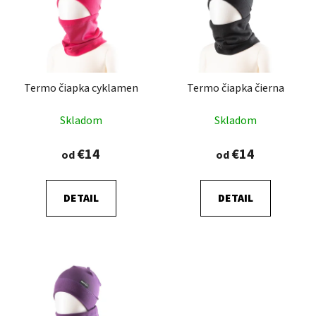
p
r
i
o
s
d
p
u
r
k
Termo čiapka cyklamen
Termo čiapka čierna
o
t
d
o
Skladom
Skladom
u
v
k
€14
€14
od
od
t
o
DETAIL
DETAIL
v