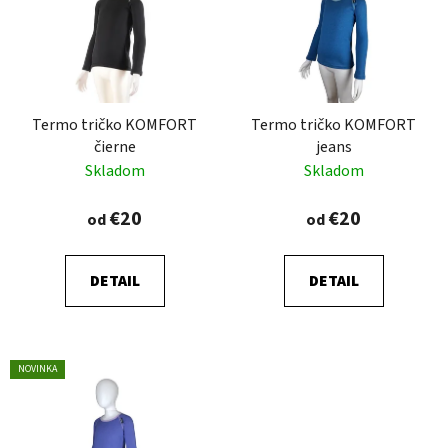
p
r
i
o
s
d
p
u
r
k
Termo tričko KOMFORT
Termo tričko KOMFORT
o
t
čierne
jeans
d
o
Skladom
Skladom
u
v
k
€20
€20
od
od
t
o
DETAIL
DETAIL
v
NOVINKA