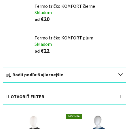
Termo tričko KOMFORT čierne
Skladom
€20
od
Termo tričko KOMFORT plum
Skladom
€22
od
R
Radiť podľa:
Najlacnejšie
a
d
e
OTVORIŤ FILTER
n
i
V
e
NOVINKA
ý
p