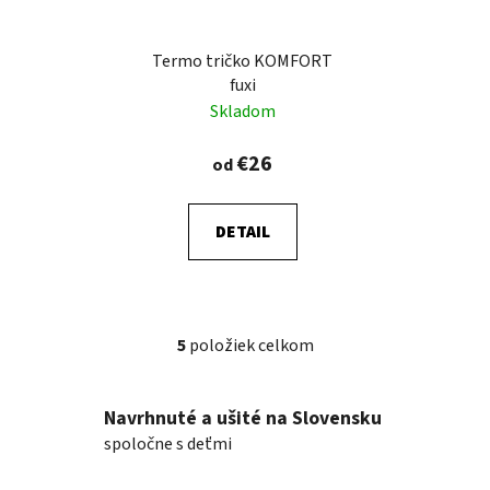
Termo tričko KOMFORT
fuxi
Skladom
€26
od
DETAIL
5
položiek celkom
O
v
l
Navrhnuté a ušité na Slovensku
á
spoločne s deťmi
d
a