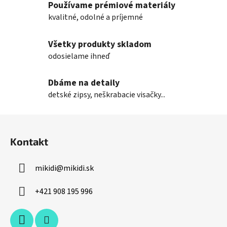
Používame prémiové materiály
c
i
kvalitné, odolné a príjemné
e
p
Všetky produkty skladom
r
odosielame ihneď
v
k
Dbáme na detaily
y
v
detské zipsy, neškrabacie visačky...
ý
p
Z
i
á
s
Kontakt
p
u
ä
mikidi
@
mikidi.sk
t
i
+421 908 195 996
e