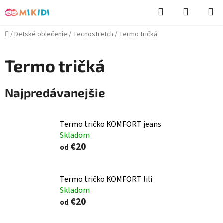
Prejsť
Hľadať
NÁKUP
na
KOŠÍK
obsah
Domov
/
Detské oblečenie
/
Tecnostretch
/
Termo tričká
Termo tričká
Najpredávanejšie
Termo tričko KOMFORT jeans
Skladom
€20
od
Termo tričko KOMFORT lili
Skladom
€20
od