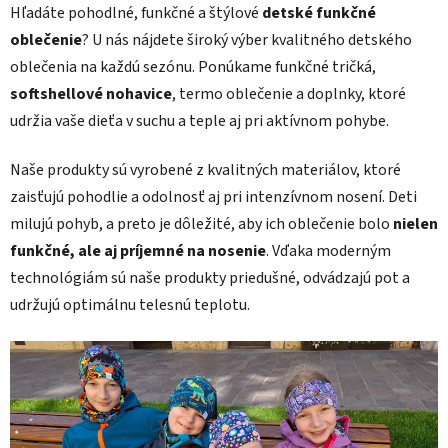
Hľadáte pohodlné, funkčné a štýlové
detské funkčné
oblečenie
? U nás nájdete široký výber kvalitného detského
oblečenia na každú sezónu. Ponúkame funkčné tričká,
softshellové nohavice
, termo oblečenie a doplnky, ktoré
udržia vaše dieťa v suchu a teple aj pri aktívnom pohybe.
Naše produkty sú vyrobené z kvalitných materiálov, ktoré
zaisťujú pohodlie a odolnosť aj pri intenzívnom nosení. Deti
milujú pohyb, a preto je dôležité, aby ich oblečenie bolo
nielen
funkčné, ale aj príjemné na nosenie
. Vďaka moderným
technológiám sú naše produkty priedušné, odvádzajú pot a
udržujú optimálnu telesnú teplotu.