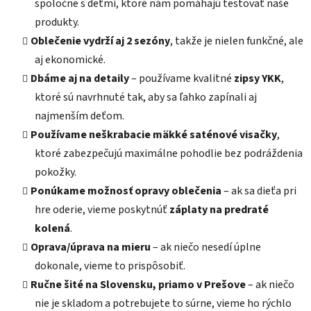
spoločne s deťmi, ktoré nám pomáhajú testovať naše
produkty.
Oblečenie vydrží aj 2 sezóny
, takže je nielen funkčné, ale
aj ekonomické.
Dbáme aj na detaily
– používame kvalitné
zipsy YKK
,
ktoré sú navrhnuté tak, aby sa ľahko zapínali aj
najmenším deťom.
Používame neškrabacie mäkké saténové visačky
,
ktoré zabezpečujú maximálne pohodlie bez podráždenia
pokožky.
Ponúkame možnosť opravy oblečenia
– ak sa dieťa pri
hre oderie, vieme poskytnúť
záplaty na predraté
kolená
.
Oprava/úprava na mieru
– ak niečo nesedí úplne
dokonale, vieme to prispôsobiť.
Ručne šité na Slovensku, priamo v Prešove
– ak niečo
nie je skladom a potrebujete to súrne, vieme ho rýchlo