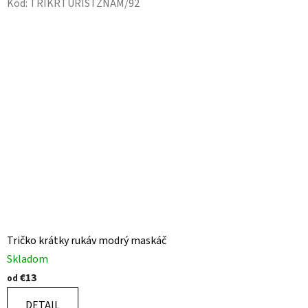
Kód:
TRIKRTURISTZNAM/92
Tričko krátky rukáv modrý maskáč
Skladom
€13
od
DETAIL