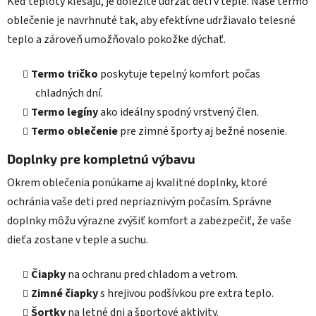
Keď teploty klesajú, je dôležité udržať deti v teple. Naše termo
oblečenie je navrhnuté tak, aby efektívne udržiavalo telesné
teplo a zároveň umožňovalo pokožke dýchať.
Termo tričko
poskytuje tepelný komfort počas
chladných dní.
Termo legíny
ako ideálny spodný vrstvený člen.
Termo oblečenie
pre zimné športy aj bežné nosenie.
Doplnky pre kompletnú výbavu
Okrem oblečenia ponúkame aj kvalitné doplnky, ktoré
ochránia vaše deti pred nepriaznivým počasím. Správne
doplnky môžu výrazne zvýšiť komfort a zabezpečiť, že vaše
dieťa zostane v teple a suchu.
Čiapky
na ochranu pred chladom a vetrom.
Zimné čiapky
s hrejivou podšívkou pre extra teplo.
Šortky
na letné dni a športové aktivity.