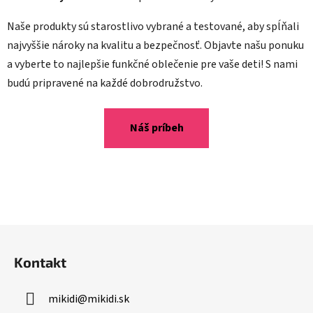
Naše produkty sú starostlivo vybrané a testované, aby spĺňali
najvyššie nároky na kvalitu a bezpečnosť. Objavte našu ponuku
a vyberte to najlepšie funkčné oblečenie pre vaše deti! S nami
budú pripravené na každé dobrodružstvo.
Náš príbeh
Z
á
Kontakt
p
ä
mikidi
@
mikidi.sk
t