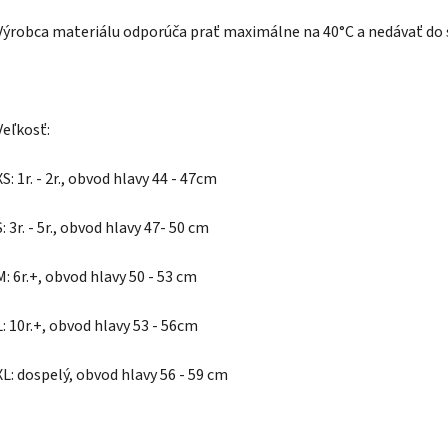
Výrobca materiálu odporúča prať maximálne na 40°C a nedávať do s
Veľkosť:
XS: 1r. - 2r., obvod hlavy 44 - 47cm
S: 3r. - 5r., obvod hlavy 47- 50 cm
M: 6r.+, obvod hlavy 50 - 53 cm
L: 10r.+, obvod hlavy 53 - 56cm
XL: dospelý, obvod hlavy 56 - 59 cm