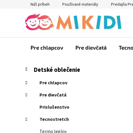
Prejsť
Náš príbeh
Používané materiály
Predajňa Pr
na
obsah
Pre chlapcov
Pre dievčatá
Tecno
B
K
Preskočiť
Detské oblečenie
a
kategórie
o
t
č
Pre chlapcov
e
n
g
Pre dievčatá
ý
ó
p
r
Prislušenstvo
i
a
e
Tecnostretch
n
e
Termo legíny