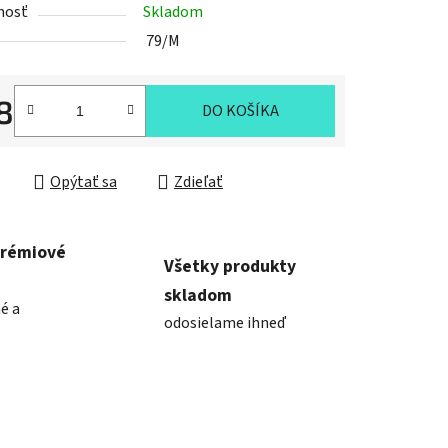
nosť
Skladom
79/M
8
DO KOŠÍKA
ková cena:
Opýtať sa
Zdieľať
prémiové
Všetky produkty
skladom
é a
odosielame ihneď