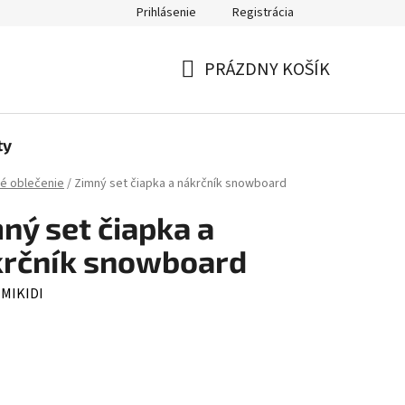
Prihlásenie
Registrácia
jov
PRÁZDNY KOŠÍK
NÁKUPNÝ
KOŠÍK
ty
é oblečenie
/
Zimný set čiapka a nákrčník snowboard
ný set čiapka a
krčník snowboard
:
MIKIDI