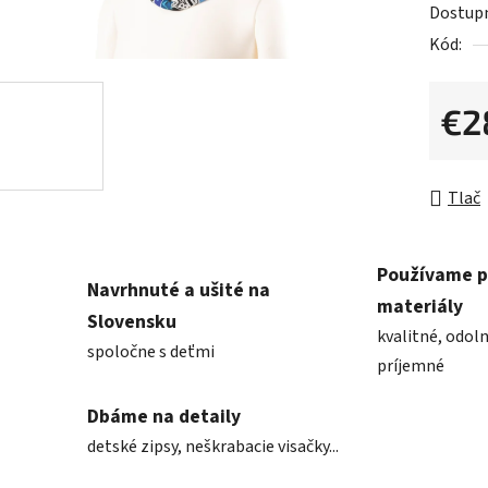
Dostup
Kód:
€2
Jednot
Tlač
Používame 
Navrhnuté a ušité na
materiály
Slovensku
kvalitné, odoln
spoločne s deťmi
príjemné
Dbáme na detaily
detské zipsy, neškrabacie visačky...