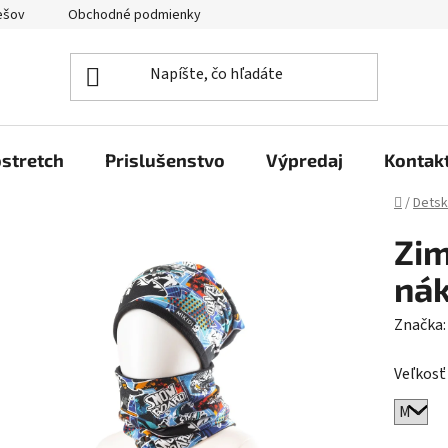
ešov
Obchodné podmienky
Podmienky ochrany osobných úda
stretch
Prislušenstvo
Výpredaj
Kontak
Domov
/
Detsk
Zim
ná
Značka
Veľkosť