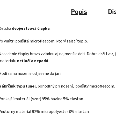
Popis
Di
Detská
dvojvrstvová čiapka
.
Vo vnútri podšitá microfleecom, ktorý zaistí teplo.
Nasadenie čiapky hravo zvládnu aj najmenšie deti. Dobre drží tvar
materiálu
netlačí a nepadá
.
Hodí sa na nosenie od jesene do jari.
Nákrčník typu tunel
, pohodlný pri nosení, podšitý microfleecom
Vonkajší materiál (vzor) 95% bavlna 5% elastan.
Vnútorný materiál 92% micropolyester 8% elastan.