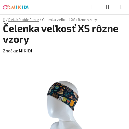
Prejsť
Hľadať
NÁKUP
na
KOŠÍK
obsah
Domov
/
Detské oblečenie
/
Čelenka veľkosť XS rôzne vzory
Čelenka veľkosť XS rôzne
vzory
Značka:
MIKIDI