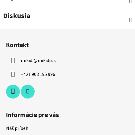
Diskusia
Z
á
Kontakt
p
ä
mikidi
@
mikidi.sk
t
i
+421 908 195 996
e
Informácie pre vás
Náš príbeh