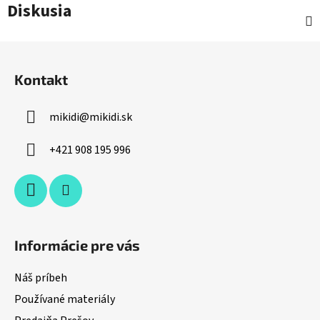
Diskusia
Z
á
Kontakt
p
ä
mikidi
@
mikidi.sk
t
i
+421 908 195 996
e
Informácie pre vás
Náš príbeh
Používané materiály