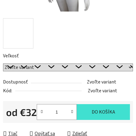
Veľkosť
Dostupnosť
Zvoľte variant
Kód:
Zvoľte variant
od
€32
DO KOŠÍKA
Jednotková cena:
Tlač
Opýtať sa
Zdieľať