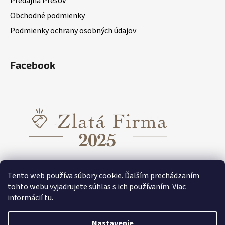
Predajňa Prešov
Obchodné podmienky
Podmienky ochrany osobných údajov
Facebook
Tento web používa súbory cookie. Ďalším prechádzaním
tohto webu vyjadrujete súhlas s ich používaním. Viac
informácií
tu
.
Funkčné oblečenie pre dievčatá
Funkčné oblečenie pre chlapcov
Funkčné oblečenie Tecnostretch
Nastavenie