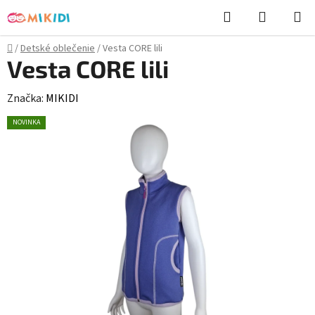
Prejsť
Hľadať
NÁKUP
na
KOŠÍK
obsah
Domov
/
Detské oblečenie
/
Vesta CORE lili
Vesta CORE lili
Značka:
MIKIDI
NOVINKA