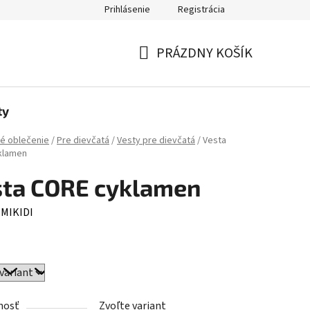
Prihlásenie
Registrácia
jov
PRÁZDNY KOŠÍK
NÁKUPNÝ
KOŠÍK
ty
é oblečenie
/
Pre dievčatá
/
Vesty pre dievčatá
/
Vesta
klamen
sta CORE cyklamen
:
MIKIDI
nosť
Zvoľte variant