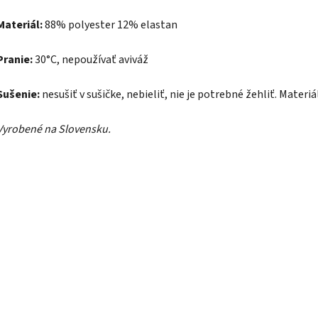
Materiál:
88
% polyester 12% elastan
Pranie:
30°C, nepoužívať aviváž
Sušenie:
nesušiť v sušičke, nebieliť, nie je potrebné žehliť. Mater
Vyrobené na Slovensku.