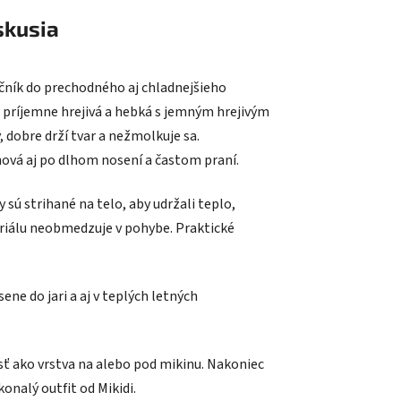
skusia
očník do prechodného aj chladnejšieho
príjemne hrejivá a hebká
s jemným hrejivým
, dobre drží tvar a nežmolkuje sa.
chová aj po dlhom nosení a častom praní.
 sú strihané na telo, aby udržali teplo,
teriálu neobmedzuje v pohybe.
Praktické
esene do jari a aj v teplých letných
osť ako vrstva na alebo pod mikinu. Nakoniec
onalý outfit od Mikidi.