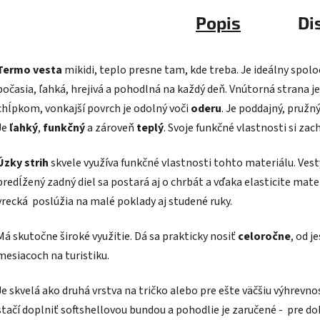
Popis
Di
Termo vesta
mikidi, teplo presne tam, kde treba. J
e ideálny spol
počasia, ľahká, hrejivá a pohodlná na každý deň.
Vnútorná strana je
chĺpkom, vonkajší povrch je odolný voči
oderu
.
Je poddajný, pružný
Je
ľahký
,
funkčný
a zároveň
teplý
. Svoje funkčné vlastnosti si za
Úzky strih
skvele využíva funkčné vlastnosti tohto materiálu. Vesty
predĺžený zadný diel sa postará aj o chrbát a vďaka elasticite ma
vrecká poslúžia na malé poklady aj studené ruky.
Má skutočne široké využitie. Dá sa prakticky nosiť
celoročne
, od j
mesiacoch na turistiku.
Je skvelá ako druhá vrstva na tričko alebo pre ešte väčšiu výhrevn
stačí doplniť softshellovou bundou a pohodlie je zaručené - pre dok