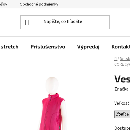
ešov
Obchodné podmienky
Podmienky ochrany osobných úda
stretch
Prislušenstvo
Výpredaj
Kontak
Domov
/
Detsk
CORE cy
Ve
Značka
Veľkosť
Dostup