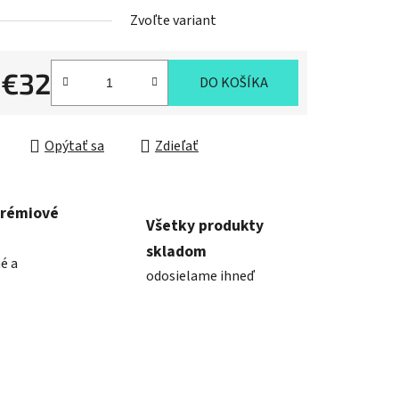
Zvoľte variant
d
€32
DO KOŠÍKA
ková cena:
Opýtať sa
Zdieľať
prémiové
Všetky produkty
skladom
é a
odosielame ihneď