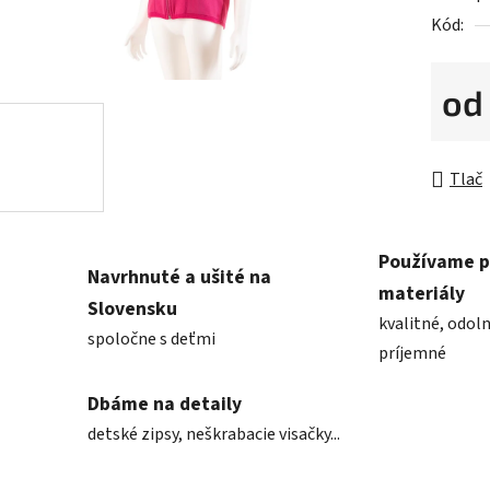
Kód:
o
Jednot
Tlač
Používame 
Navrhnuté a ušité na
materiály
Slovensku
kvalitné, odoln
spoločne s deťmi
príjemné
Dbáme na detaily
detské zipsy, neškrabacie visačky...