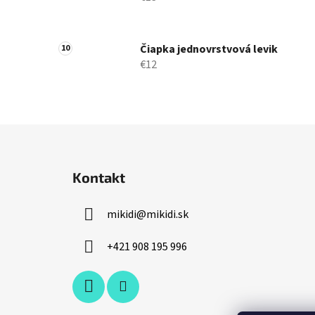
Čiapka jednovrstvová levik
€12
Z
á
Kontakt
p
ä
mikidi
@
mikidi.sk
t
i
+421 908 195 996
e