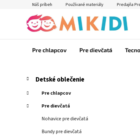
Prejsť
Náš príbeh
Používané materiály
Predajňa Pr
na
obsah
Pre chlapcov
Pre dievčatá
Tecno
B
K
Preskočiť
Detské oblečenie
a
kategórie
o
t
č
Pre chlapcov
e
n
g
Pre dievčatá
ý
ó
p
r
Nohavice pre dievčatá
i
a
e
Bundy pre dievčatá
n