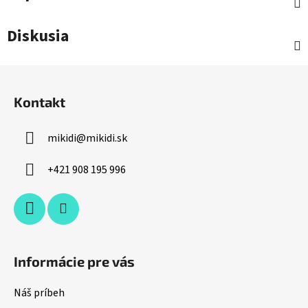
Diskusia
Z
á
Kontakt
p
ä
mikidi
@
mikidi.sk
t
i
+421 908 195 996
e
Informácie pre vás
Náš príbeh