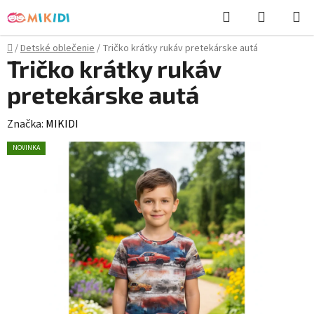
Prejsť
Hľadať
NÁKUP
na
KOŠÍK
obsah
Domov
/
Detské oblečenie
/
Tričko krátky rukáv pretekárske autá
Tričko krátky rukáv
pretekárske autá
Značka:
MIKIDI
NOVINKA