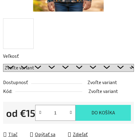
Veľkosť
Dostupnosť
Zvoľte variant
Kód:
Zvoľte variant
od
€15
DO KOŠÍKA
Jednotková cena:
Tlač
Opýtať sa
Zdieľať