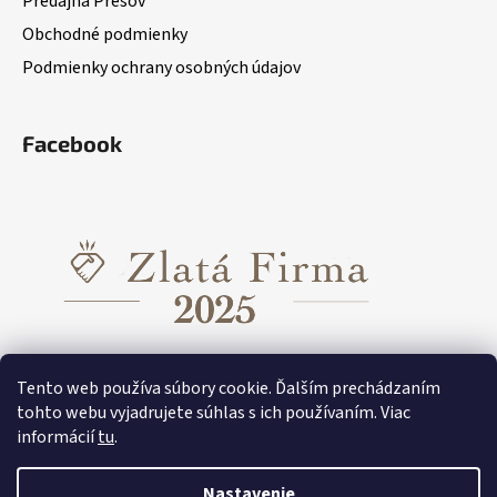
Predajňa Prešov
Obchodné podmienky
Podmienky ochrany osobných údajov
Facebook
Tento web používa súbory cookie. Ďalším prechádzaním
tohto webu vyjadrujete súhlas s ich používaním. Viac
informácií
tu
.
Funkčné oblečenie pre dievčatá
Funkčné oblečenie pre chlapcov
Funkčné oblečenie Tecnostretch
Nastavenie