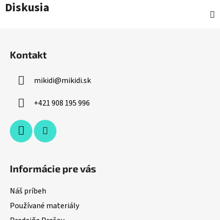
Diskusia
Z
á
Kontakt
p
ä
mikidi
@
mikidi.sk
t
i
+421 908 195 996
e
Informácie pre vás
Náš príbeh
Používané materiály