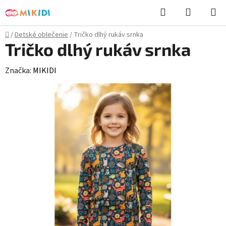
Prejsť
Hľadať
NÁKUP
na
KOŠÍK
obsah
Domov
/
Detské oblečenie
/
Tričko dlhý rukáv srnka
Tričko dlhý rukáv srnka
Značka:
MIKIDI