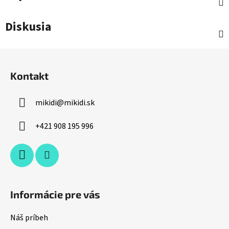
Diskusia
Z
á
Kontakt
p
ä
mikidi
@
mikidi.sk
t
i
+421 908 195 996
e
Informácie pre vás
Náš príbeh