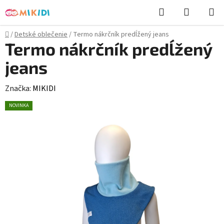
Prejsť
Hľadať
NÁKUP
na
KOŠÍK
obsah
Domov
/
Detské oblečenie
/
Termo nákrčník predĺžený jeans
Termo nákrčník predĺžený
jeans
Značka:
MIKIDI
NOVINKA