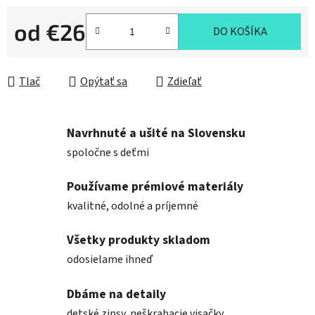
od
€26
DO KOŠÍKA
Jednotková cena:
Tlač
Opýtať sa
Zdieľať
Navrhnuté a ušité na Slovensku
spoločne s deťmi
Používame prémiové materiály
kvalitné, odolné a príjemné
Všetky produkty skladom
odosielame ihneď
Dbáme na detaily
detské zipsy, neškrabacie visačky...