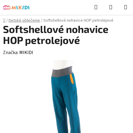
Prejsť
Hľadať
NÁKUP
na
KOŠÍK
obsah
Domov
/
Detské oblečenie
/
Softshellové nohavice HOP petrolejové
Softshellové nohavice
HOP petrolejové
Značka:
MIKIDI