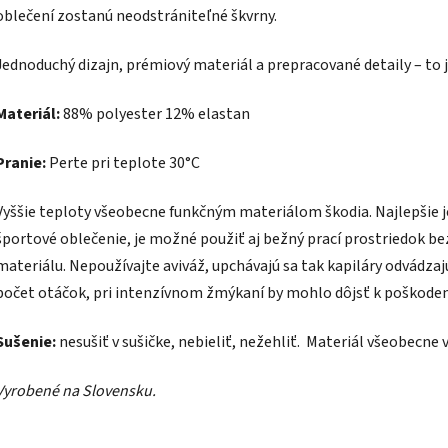
oblečení zostanú neodstrániteľné škvrny.
Jednoduchý dizajn, prémiový materiál a prepracované detaily – to je
Materiál:
88
% polyester 12% elastan
Pranie:
Perte pri teplote 30°C
Vyššie teploty všeobecne funkčným materiálom škodia. N
ajlepšie 
športové oblečenie, je možné použiť aj bežný prací prostriedok b
materiálu.
Nepoužívajte aviváž
, upchávajú sa tak kapiláry odvádza
počet otáčok,
pri intenzívnom žmýkaní by mohlo dôjsť k poškoden
Sušenie:
nesušiť v sušičke, nebieliť, nežehliť.
Materiál všeobecne 
Vyrobené na Slovensku.