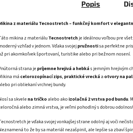
Popis
Di
Mikina z materiálu Tecnostretch – funkčný komfort v elegan
Táto mikina z materiálu
Tecnostretch
je ideálnou voľbou pre všet
moderný vzhľad v jednom. Vďaka svojej
pružnosti
sa perfektne pri
už pri akomkoľvek športovaní, turistike alebo pri bežnom nosení.
Vnútorná strana je
príjemne hrejivá a hebká
s jemným hrejivým ch
Mikina má
celorozopínací zips
,
praktické vrecká
a
otvory na pa
alebo pri obliekaní vrchnej bundy.
Nosí sa skvele
na tričko
alebo ako
izolačná 2 vrstva pod bundu
. 
celoročná alebo zimná vrstva, je veľmi pohodlný s dobrou odolnos
Tecnostretch je vďaka svojej vonkajšej strane odolný aj voči neči
Neznamená to že by sa materiál nezašpinil, ale
lepšie sa zbaví špi