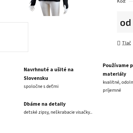
Kód:
o
Jednot
Tlač
Používame 
Navrhnuté a ušité na
materiály
Slovensku
kvalitné, odoln
spoločne s deťmi
príjemné
Dbáme na detaily
detské zipsy, neškrabacie visačky...