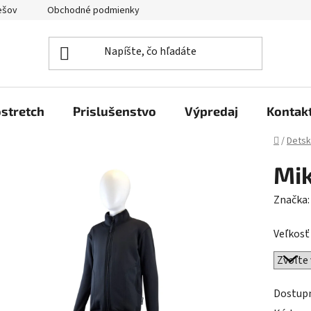
ešov
Obchodné podmienky
Podmienky ochrany osobných úda
stretch
Prislušenstvo
Výpredaj
Kontak
Domov
/
Detsk
Mik
Značka
Veľkosť
Dostup