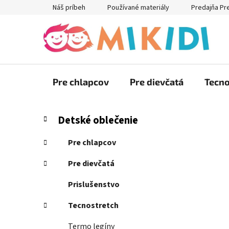
Prejsť
Náš príbeh
Používané materiály
Predajňa Pr
na
obsah
Pre chlapcov
Pre dievčatá
Tecno
B
K
Preskočiť
Detské oblečenie
a
kategórie
o
t
č
Pre chlapcov
e
n
g
Pre dievčatá
ý
ó
p
r
Prislušenstvo
i
a
e
Tecnostretch
n
e
Termo legíny