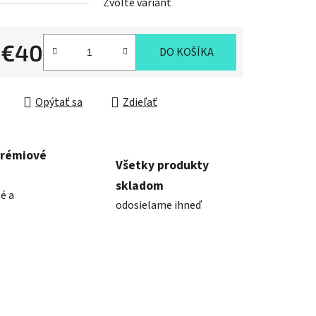
Zvoľte variant
d
€40
DO KOŠÍKA
ková cena:
Opýtať sa
Zdieľať
prémiové
Všetky produkty
skladom
é a
odosielame ihneď