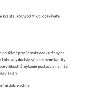
 kvalita, ktorú od Mikidi očakávate.
je používať prací prostriedok určený na
ez toho aby dochádzalo k zmene kvality
júce vlhkosť. Žmýkanie postačuje na
nižší
iu vlákien
veľmi dobre schne.