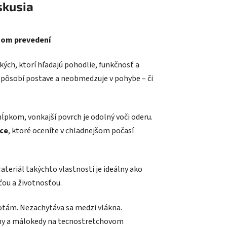
skusia
tnom prevedení
kých, ktorí hľadajú pohodlie, funkčnosť a
spôsobí postave a neobmedzuje v pohybe – či
ĺpkom, vonkajší povrch je odolný voči oderu.
lce
, ktoré oceníte v chladnejšom počasí
Materiál takýchto vlastností je ideálny ako
ťou a životnosťou.
stotám. Nezachytáva sa medzi vlákna.
ny
a málokedy na tecnostretchovom