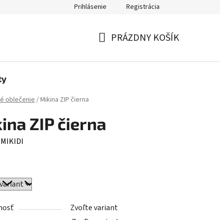
Prihlásenie
Registrácia
jov
PRÁZDNY KOŠÍK
NÁKUPNÝ
KOŠÍK
ty
é oblečenie
/
Mikina ZIP čierna
ina ZIP čierna
:
MIKIDI
nosť
Zvoľte variant