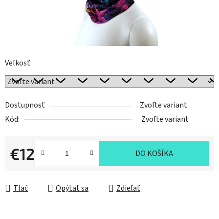
Veľkosť
Dostupnosť
Zvoľte variant
Kód:
Zvoľte variant
€12
DO KOŠÍKA
Jednotková cena:
Tlač
Opýtať sa
Zdieľať