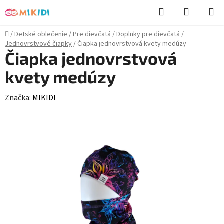
Prejsť
Hľadať
NÁKUP
na
KOŠÍK
obsah
Domov
/
Detské oblečenie
/
Pre dievčatá
/
Doplnky pre dievčatá
/
Jednovrstvové čiapky
/
Čiapka jednovrstvová kvety medúzy
Čiapka jednovrstvová
kvety medúzy
Značka:
MIKIDI