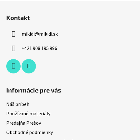
Z
á
Kontakt
p
ä
mikidi
@
mikidi.sk
t
i
+421 908 195 996
e
Informácie pre vás
Náš príbeh
Používané materiály
Predajňa Prešov
Obchodné podmienky