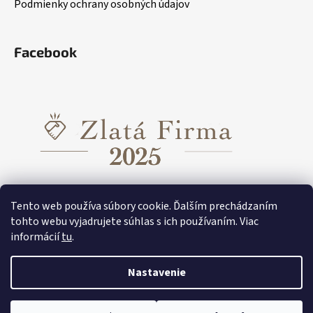
Podmienky ochrany osobných údajov
Facebook
Tento web používa súbory cookie. Ďalším prechádzaním
tohto webu vyjadrujete súhlas s ich používaním. Viac
informácií
tu
.
Funkčné oblečenie pre dievčatá
Funkčné oblečenie pre chlapcov
Funkčné oblečenie Tecnostretch
Nastavenie